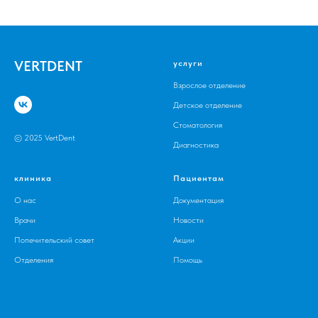
VERTDENT
услуги
Взрослое отделение
Детское отделение
Стоматология
© 2025 VertDent
Диагностика
клиника
Пациентам
О нас
Документация
Врачи
Новости
Попечительский совет
Акции
Отделения
Помощь