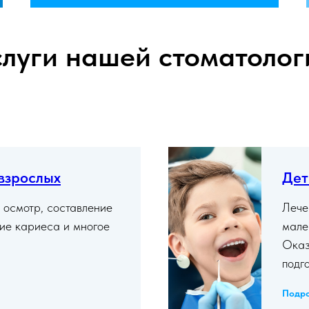
слуги нашей стоматолог
взрослых
Дет
 осмотр, составление
Лече
ние кариеса и многое
мале
Оказ
подг
Подр