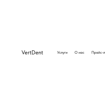
VertDent
Услуги
О нас
Прайс-л