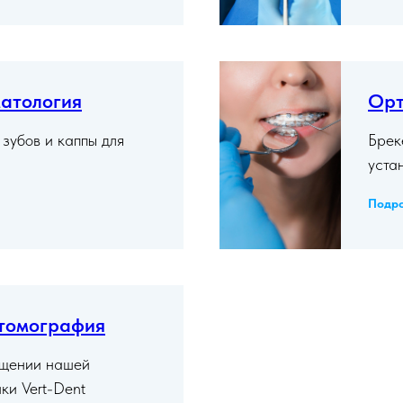
матология
Орт
зубов и каппы для
Брек
уста
Подр
томография
ащении нашей
ки Vert-Dent