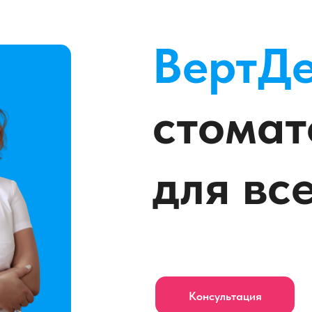
ВертД
стомат
для вс
Консультация