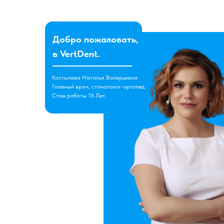
Добро пожаловать,
в VertDent.
Костылева Наталья Валерьевна
Главный врач, стоматолог-ортопед.
Стаж работы 18 Лет.