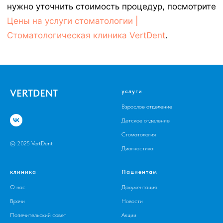
нужно уточнить стоимость процедур, посмотрите
Цены на услуги стоматологии |
Стоматологическая клиника VertDent
.
VERTDENT
услуги
Взрослое отделение
Детское отделение
Стоматология
© 2025 VertDent
Диагностика
клиника
Пациентам
О нас
Документация
Врачи
Новости
Попечительский совет
Акции